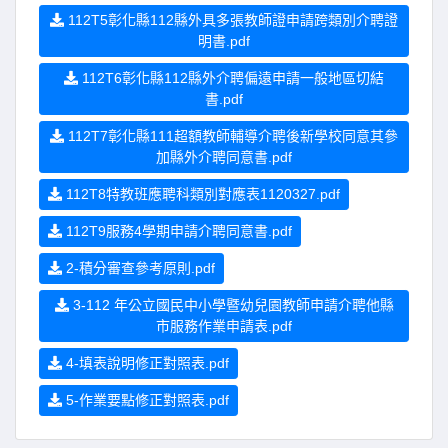
112T5彰化縣112縣外具多張教師證申請跨類別介聘證
明書.pdf
112T6彰化縣112縣外介聘偏遠申請一般地區切結
書.pdf
112T7彰化縣111超額教師輔導介聘後新學校同意其參
加縣外介聘同意書.pdf
112T8特教班應聘科類別對應表1120327.pdf
112T9服務4學期申請介聘同意書.pdf
2-積分審查參考原則.pdf
3-112 年公立國民中小學暨幼兒園教師申請介聘他縣
市服務作業申請表.pdf
4-填表說明修正對照表.pdf
5-作業要點修正對照表.pdf