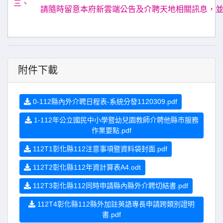
三、
請隨時留意本府新雲端公告及介聘天地相關訊息，
附件下載
0-112縣內外介聘日程表-系統分發1120309.pdf
1-112年公立國民中小學暨幼兒園教師介聘他縣巿服務
作業要點.pdf
112T1彰化縣112注意事項暨資料袋封面.pdf
112T2彰化縣112年資計算表A4.odt
112T3彰化縣112同時申請縣內縣外介聘切結書.pdf
112T4彰化縣112縣外加註英語專長申請跨類別證明
書.pdf