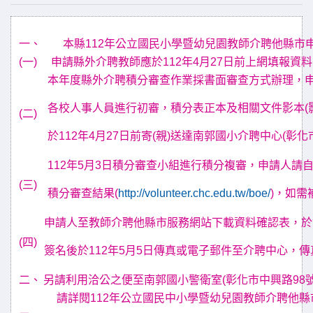
一、
本縣112年公立國民小學暨幼兒園教師介聘他縣市
(一)
申請縣外介聘教師應於112年4月27日前上網填報資
本年度縣外介聘積分審查作業採書面審查方式辦理，
各校人事人員進行初審，積分表正本及相關文件影本(
(二)
於112年4月27日前寄(親)送達南郭國小介聘中心(彰化
112年5月3日積分審查小組進行積分複審，申請人請
(三)
積分審查結果(
http://volunteer.chc.edu.tw/boe/
)，如需
申請人至教師介聘他縣市服務網站下載資料確認表，於
(四)
簽名後於112年5月5日傳真或電子郵件至介聘中心，傳真：04
二、
另請利用洽公之便至南郭國小警衛室(彰化市中興路98
請詳閱112年公立國民中小學暨幼兒園教師介聘他