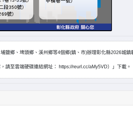
、埔鹽鄉、埤頭鄉、溪州鄉等4個鄉(鎮、市)辦理彰化縣2026城鎮
硬碟連結網址： https://reurl.cc/aMy5VD）」下載。