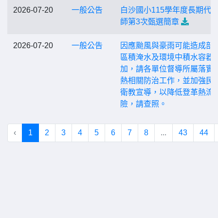
2026-07-20
一般公告
白沙國小115學年度長期代
師第3次甄選簡章
2026-07-20
一般公告
因應颱風與豪雨可能造成部
區積淹水及環境中積水容器
加，請各單位督導所屬落實
熱相關防治工作，並加強民
衛教宣導，以降低登革熱流
險，請查照。
‹
1
2
3
4
5
6
7
8
...
43
44